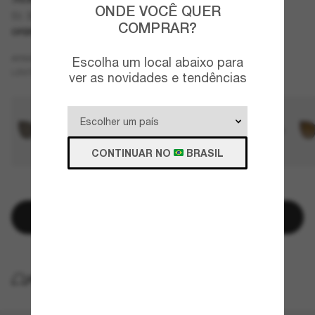
ONDE VOCÊ QUER
St. Barths
COMPRAR?
OFERTAS
SOMENTE ON-LINE
Tartaruga
ARMAZÇÃO
Escolha um local abaixo para
Verde
Transitions®
LENTES
ver as novidades e tendências
CONTINUAR NO
BRASIL
RESTAM POUCAS UNIDADES
Adicionar à sacola
ENTREGA