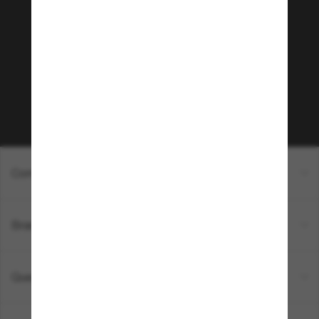
Sunglass Hut!
Que tal ter acesso a eventos VIP, dicas
exclusivas e R$50 de desconto* na sua próxima
compra acima de R$600? Inscreva-se na nossa
newsletter. *T&C aplicados.
Inscreva-se!
Compras on-line
Brands
Quem somos