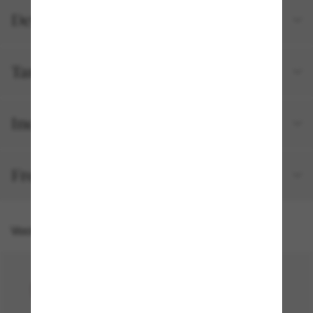
Detalhes do produto
Tamanho e ajuste
Incluído no seu pedido
Frete e devolução grátis
Você também pode gostar de
50% off