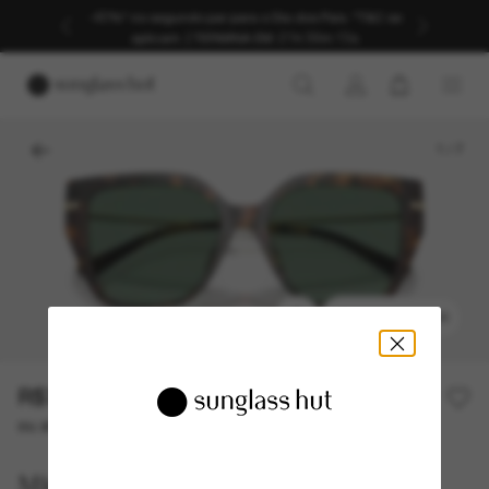
-40%* no segundo par para o Dia dos Pais. *T&C se
aplicam.
|
TERMINA EM:
21h 39m 13s
1
/
7
EXPERIMENTAR
R$765,00
R$1.530,00
50% off
ou até 10x de R$ 76,50
Michael Kors