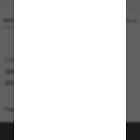
MICHAEL KORS
MICHAEL KORS
R$990,00
R$950,00
Catskills
BOCA Raton
Comprar por
GENDER
SECONDPAIR
SUNGLASSES BRANDS
SPECIALDEALS
Página inicial
/
Michael Kors
/
Gold Coast
Junte-se a comunidade