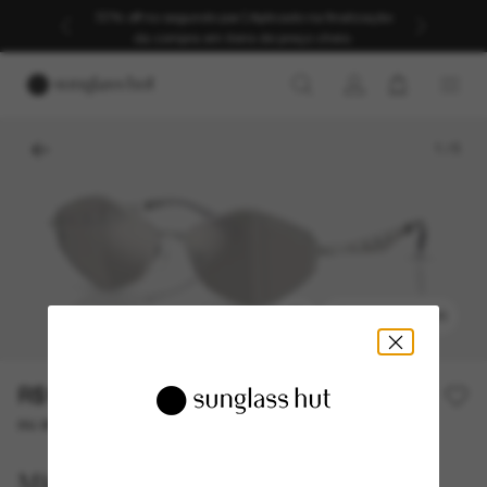
30% off no segundo par | Aplicado na finalização
da compra em itens de preço cheio.
1
/
5
EXPERIMENTAR
R$1.450,00
ou até 10x de R$ 145,00
Michael Kors