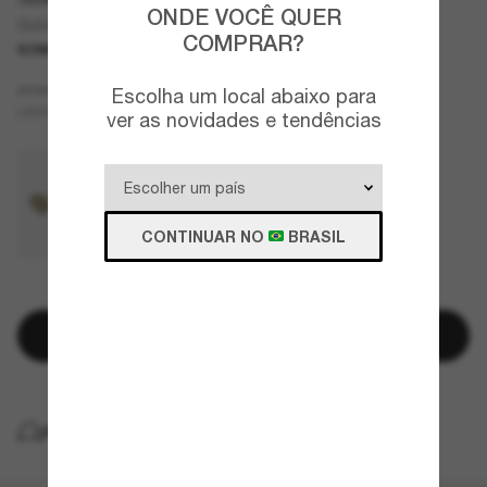
ONDE VOCÊ QUER
Gold Coast
COMPRAR?
SOMENTE ON-LINE
NOVO
Prata
ARMAZÇÃO
Escolha um local abaixo para
Prata
LENTES
ver as novidades e tendências
CONTINUAR NO
BRASIL
RESTAM POUCAS UNIDADES
Adicionar à sacola
ENTREGA