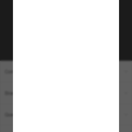
Sunglass Hut!
Que tal ter acesso a eventos VIP, dicas
exclusivas e R$50 de desconto* na sua próxima
compra acima de R$600? Inscreva-se na nossa
newsletter. *T&C aplicados.
Inscreva-se!
Compras on-line
Brands
Quem somos