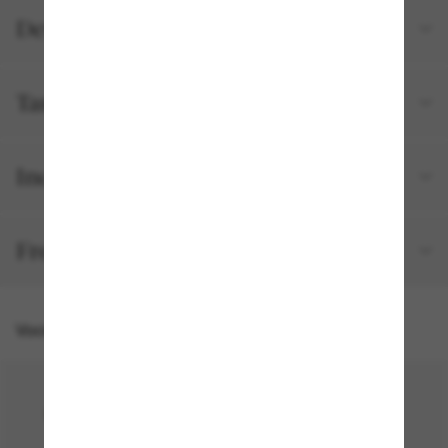
Detalhes do produto
Tamanho e ajuste
Incluído no seu pedido
Frete e devolução grátis
Você também pode gostar de