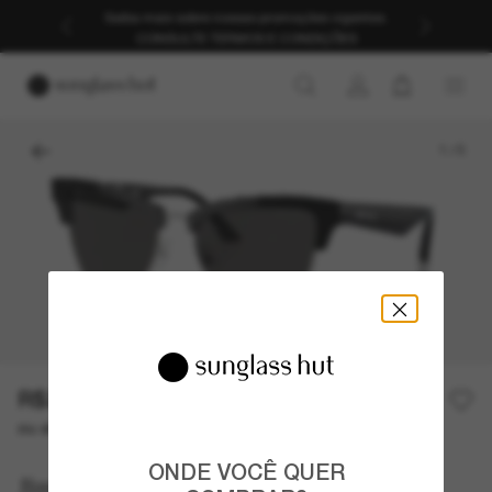
Saiba mais sobre nossas promoções vigentes.
CONSULTE TERMOS E CONDIÇÕES
1
/
5
R$2.373,00
R$3.390,00
30% off
ou até 10x de R$ 237,30
ONDE VOCÊ QUER
Jimmy Choo