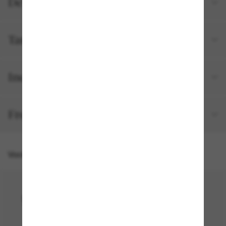
Detalhes do produto
Tamanho e ajuste
Incluído no seu pedido
Frete e devolução grátis
Você também pode gostar de
30% off