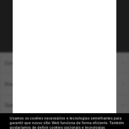
Sunglass Hut!
Que tal ter acesso a eventos VIP, dicas
exclusivas e R$50 de desconto* na sua próxima
compra acima de R$600? Inscreva-se na nossa
newsletter. *T&C aplicados.
Inscreva-se!
Compras on-line
Brands
Quem somos
Usamos os cookies necessários e tecnologias semelhantes para
garantir que nosso sítio Web funciona de forma eficiente.
Também
Ajuda e informações
gostaríamos de definir cookies opcionais e tecnologias