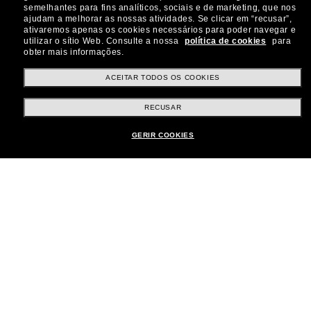
semelhantes para fins analíticos, sociais e de marketing, que nos
ajudam a melhorar as nossas atividades.
Se clicar em “recusar”,
ativaremos apenas os cookies necessários para poder navegar e
utilizar o sítio Web.
Consulte a nossa
política de cookies
para
Métodos de pagamento
obter mais informações.
ACEITAR TODOS OS COOKIES
País:
Brasil
RECUSAR
GERIR COOKIES
Atendimento ao cliente:
Iniciar chat
© 2026 Sunglass Hut Todos os direitos reservados.
As fotos e imagens do site são meramente ilustrativas
|
|
Aviso de Cookies
Política de Privacidade
|
|
Termos e condições
AdChoices
Preferências de privacidade