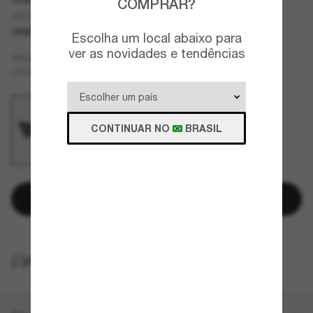
COMPRAR?
JC5014
OFERTAS
SOMENTE ON-LINE
Escolha um local abaixo para
ver as novidades e tendências
Preto
ARMAZÇÃO
Cinza
LENTES
CONTINUAR NO
BRASIL
Adicionar à sacola
ENTREGA