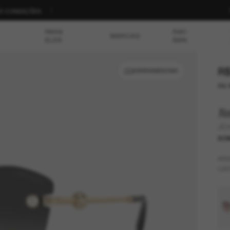
S E CONDIÇÕES
PARA
RAY-
MARCAS
ELES
BAN
R$
EXPERIMENTAR
ou 
J
JC
SOM
AR
LEN