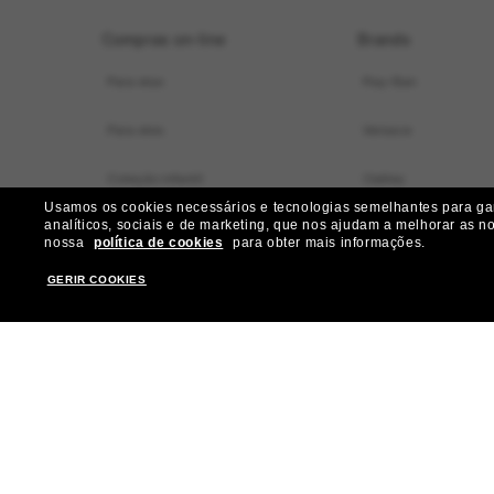
Compras on-line
Brands
Para elas
Ray-Ban
Para eles
Versace
Coleção infantil
Oakley
Usamos os cookies necessários e tecnologias semelhantes para gara
analíticos, sociais e de marketing, que nos ajudam a melhorar as n
Localizador de armações virtual
Dolce&Gabbana
nossa
política de cookies
para obter mais informações.
Ofertas especiais
Gucci
GERIR COOKIES
Nossos serviços
Burberry
Ganhe mais R$ 50 de desconto:
Michael Kors
indique amigos
Prada
Miu Miu