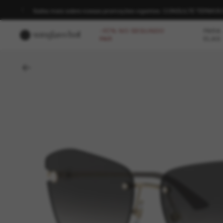
Saiba mais sobre nossas promoções vigentes. CONSULTE TERMO
-40% NO SEGUNDO
PARA
PAR
ELAS