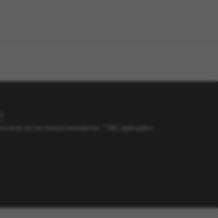
!
screva-se na nossa newsletter. *T&C aplicados.