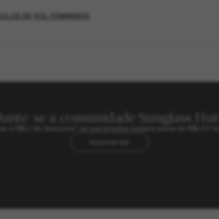
ULOS DE SOL FEMININOS
Junte-se a comunidade Sunglass Hut
sivas e R$50 de desconto* na sua próxima compra acima de R$600? In
Inscreva-se!