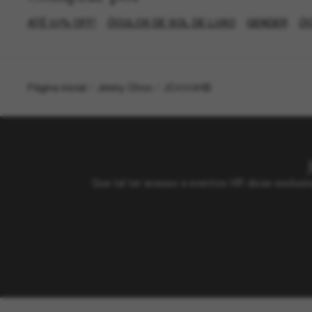
ATÉ 50% OFF!
ÓCULOS DE SOL DE LUXO
GENDER
ÓC
Página inicial
/
Jimmy Choo
/
JC4004HB
Que tal ter acesso a eventos VIP, dicas exclu