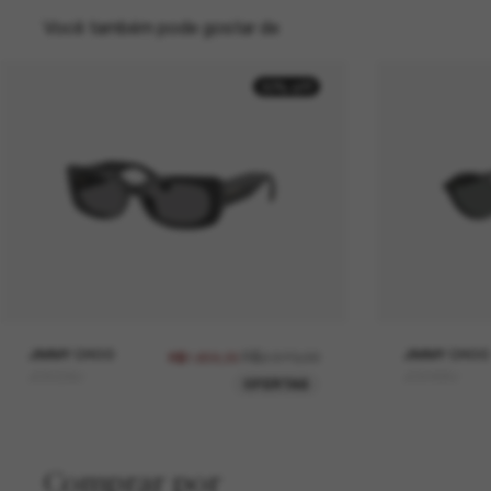
Você também pode gostar de
30% off
JIMMY CHOO
R$2.370,00
JIMMY CHOO
R$1.659,00
JC5029U
JC5068U
OFERTAS
Comprar por