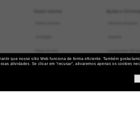
Quem somos
Ajuda e inform
Nossa história
Obtenha Suporte
OneSight
Suporte
Mapa do site
Localizador de loj
ntir que nosso sítio Web funciona de forma eficiente.
Também gostaríamos
ossas atividades.
Se clicar em “recusar”, ativaremos apenas os cookies nece
Status do pedido
Iniciar uma Devol
Envio e Entrega
Devoluções, Subst
Perguntas frequen