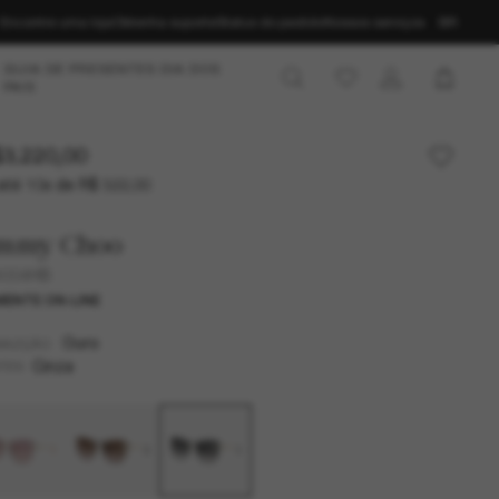
Encontre uma loja
Obtenha suporte
Status do pedido
Nossos serviços
BR
GUIA DE PRESENTES DIA DOS
PAIS
3.220,00
até 10x de R$ 322,00
immy Choo
4004HB
ENTE ON-LINE
Ouro
MAZÇÃO
Cinza
TES