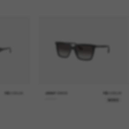
R$2.030,00
JIMMY CHOO
R$2.030,00
JC5051
NOVO