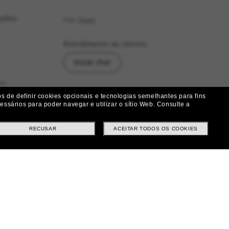
ações
País:
Brasil
Atendimento ao cliente:
Iniciar chat
as
Siga-nos
 de definir cookies opcionais e tecnologias semelhantes para fins
ssários para poder navegar e utilizar o sítio Web.
Consulte a
|
|
|
Facebook
Instagram
Twitter
ução
RECUSAR
ACEITAR TODOS OS COOKIES
Métodos de pagamento
ituições e Trocas
tes