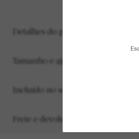
Detalhes do produto
Esc
Tamanho e ajuste
Incluído no seu pedido
Frete e devolução grátis