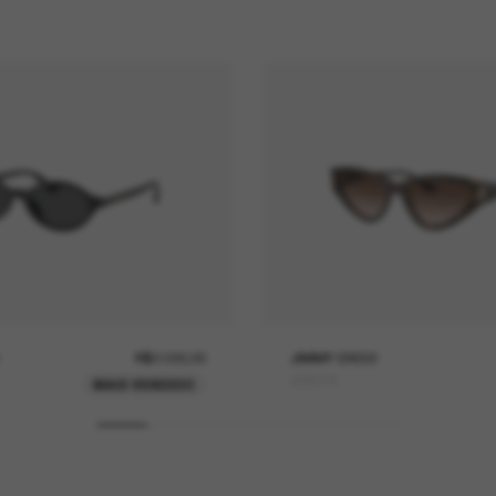
R$2.030,00
JIMMY CHOO
JC5019
MAIS VENDIDO