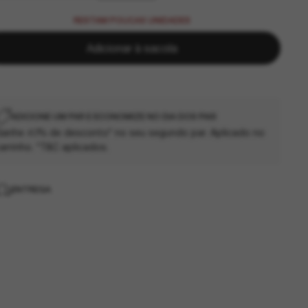
RESTAM POUCAS UNIDADES
Adicionar à sacola
ADICIONE UM PAR E ECONOMIZE NO DIA DOS PAIS
anhe 40% de desconto* no seu segundo par. Aplicado no
arrinho. *T&C aplicados.
ENTREGA