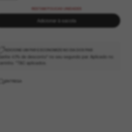
RESTAM POUCAS UNIDADES
Adicionar à sacola
ADICIONE UM PAR E ECONOMIZE NO DIA DOS PAIS
anhe 40% de desconto* no seu segundo par. Aplicado no
arrinho. *T&C aplicados.
ENTREGA