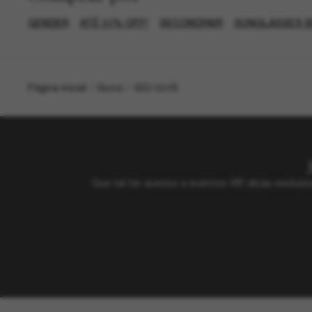
GENDER
ATÉ 50% OFF!
SECONDPAIR
SUNGLASSES 
Página inicial
/
Gucci
/
GG1824S
Que tal ter acesso a eventos VIP, dicas exclu