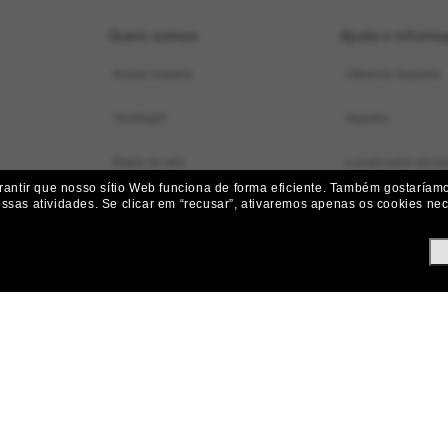
Quem somos
Ajuda e inform
Nossa história
Obtenha Suporte
OneSight
Suporte
Mapa do site
Localizador de loj
ntir que nosso sítio Web funciona de forma eficiente.
Também gostaríamos
ossas atividades.
Se clicar em “recusar”, ativaremos apenas os cookies nece
Status do pedido
Iniciar uma Devol
Envio e Entrega
Devoluções, Subst
Perguntas frequen