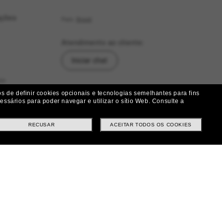
ações
País:
Brasil
Atendimento ao cliente:
Iniciar chat
as
Siga-nos
 de definir cookies opcionais e tecnologias semelhantes para fins
ssários para poder navegar e utilizar o sítio Web.
Consulte a
|
|
|
Facebook
Instagram
Twitter
ução
RECUSAR
ACEITAR TODOS OS COOKIES
Métodos de pagamento
ituições e Trocas
tes