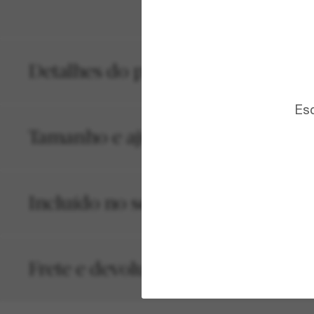
Detalhes do produto
Esc
Tamanho e ajuste
Incluído no seu pedido
Frete e devolução grátis