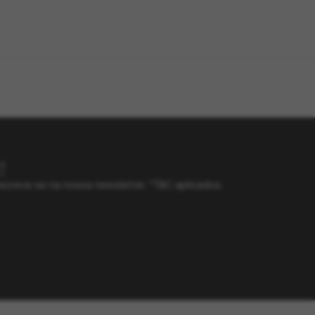
!
screva-se na nossa newsletter. *T&C aplicados.