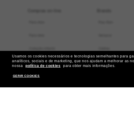
Compras on-line
Brands
Para elas
Ray-Ban
Para eles
Versace
Coleção infantil
Oakley
Usamos os cookies necessários e tecnologias semelhantes para gara
analíticos, sociais e de marketing, que nos ajudam a melhorar as n
Localizador de armações virtual
Dolce&Gabbana
nossa
política de cookies
para obter mais informações.
Ofertas especiais
Gucci
GERIR COOKIES
Nossos serviços
Burberry
Ganhe mais R$ 50 de desconto:
Michael Kors
indique amigos
Prada
Miu Miu