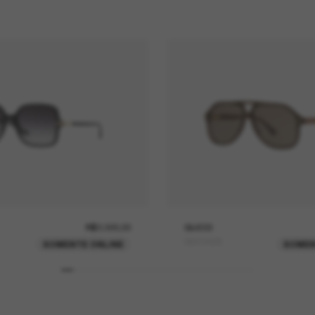
R$3.300,00
GUCCI
GG1042S
SOMENTE ONLINE
SOMEN