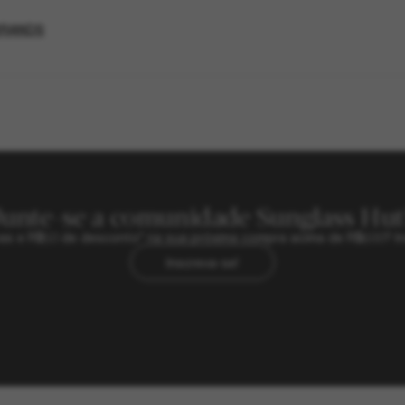
BRANDS
Junte-se a comunidade Sunglass Hut
sivas e R$50 de desconto* na sua próxima compra acima de R$600? In
Inscreva-se!