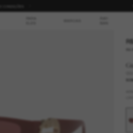
S E CONDIÇÕES
PARA
RAY-
MARCAS
ELES
BAN
R$
ou 
G
GG
SOM
AR
LEN