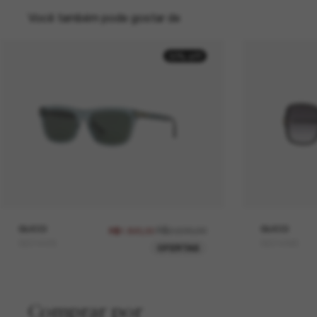
Você também pode gostar de
30% off
GUCCI
R$2.600,00
GUCCI
R$1.820,00
GG1444S
GG1449S
OFERTAS
Comprar por