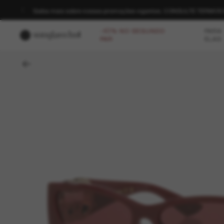
Saiba mais sobre nossas promoções vigentes. CONSULTE TERMO
-40% NO SEGUNDO
PARA
PAR
ELAS