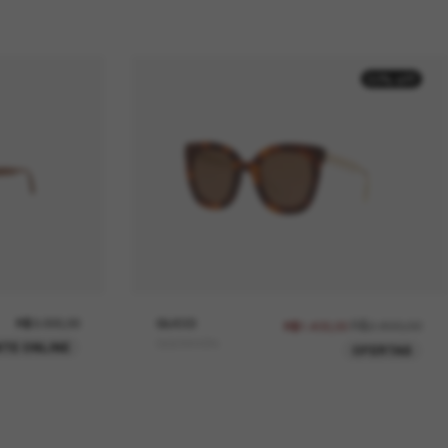
50% off
R$3.000,00
GUCCI
R$2.800,00
R$1.400,00
GG0564SN
TE ONLINE
OFERTAS