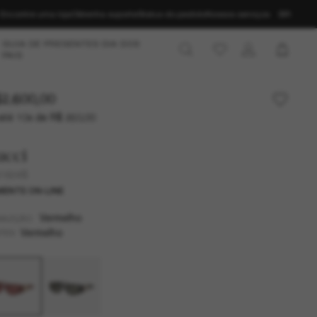
Encontre uma loja
Obtenha suporte
Status do pedido
Nossos serviços
BR
GUIA DE PRESENTES DIA DOS
PAIS
2.600,00
até 10x de R$ 260,00
ucci
1824S
ENTE ON-LINE
Vermelho
MAZÇÃO
Vermelho
TES