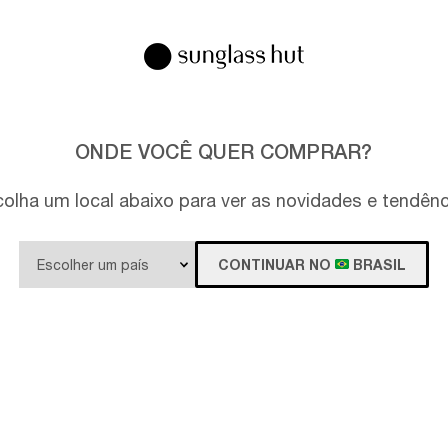
ONDE VOCÊ QUER COMPRAR?
olha um local abaixo para ver as novidades e tendên
CONTINUAR NO
BRASIL
R$3.300,00
GUCCI