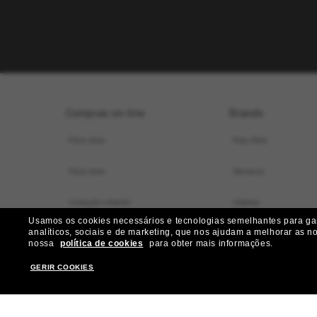
Compras on-line
Brands
Para elas
Ray-Ban
Para eles
Versace
Coleção infantil
Oakley
Usamos os cookies necessários e tecnologias semelhantes para gara
analíticos, sociais e de marketing, que nos ajudam a melhorar as n
Localizador de armações virtual
Dolce&Gabbana
nossa
política de cookies
para obter mais informações.
Ofertas especiais
Gucci
GERIR COOKIES
Nossos serviços
Burberry