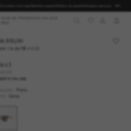
Encontre uma loja
Obtenha suporte
Status do pedido
Nossos serviços
BR
GUIA DE PRESENTES DIA DOS
PAIS
4.100,00
até 10x de R$ 410,00
ucci
0603S
ENTE ON-LINE
Preto
MAZÇÃO
Cinza
TES