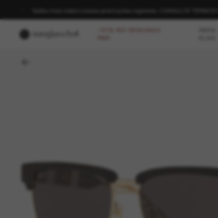
Saiba mais sobre nossas promoções vigentes. CONSULTE TERMO
-40% NO SEGUNDO
PARA
PAR
ELAS