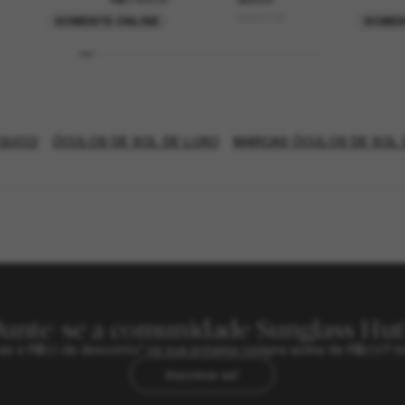
GG0010S
SOMENTE ONLINE
SOMEN
GUCCI
ÓCULOS DE SOL DE LUXO
MARCAS ÓCULOS DE SOL 
Junte-se a comunidade Sunglass Hut
sivas e R$50 de desconto* na sua próxima compra acima de R$600? In
Inscreva-se!