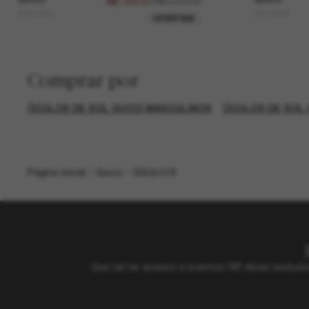
R$2.600,00
R$1.820,00
GG1444S
GG1449S
OFERTAS
Comprar por
ÓCULOS DE SOL GUCCI MASCULINOS
ÓCULOS DE SOL 
Página inicial
/
Gucci
/
GG0603S
Que tal ter acesso a eventos VIP, dicas exclu