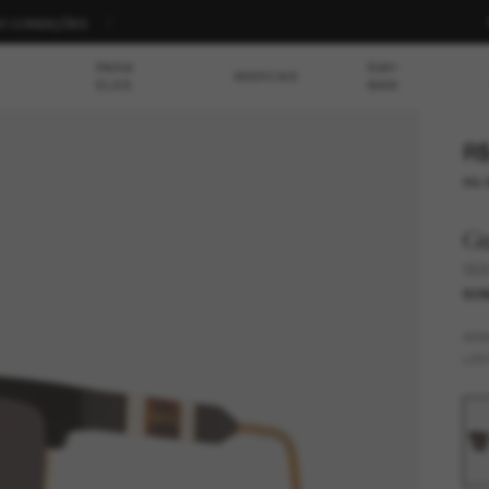
S E CONDIÇÕES
PARA
RAY-
MARCAS
ELES
BAN
R$
ou 
G
GG
SOM
AR
LEN