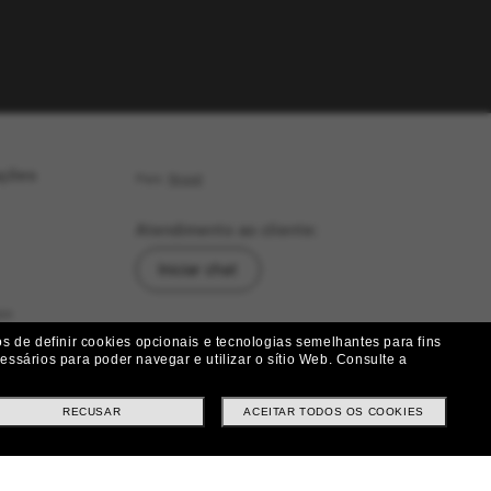
ações
País:
Brasil
Atendimento ao cliente:
Iniciar chat
as
Siga-nos
 de definir cookies opcionais e tecnologias semelhantes para fins
ssários para poder navegar e utilizar o sítio Web.
Consulte a
|
|
|
Facebook
Instagram
Twitter
ução
RECUSAR
ACEITAR TODOS OS COOKIES
Métodos de pagamento