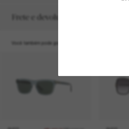
Frete e devolução grátis
Você também pode gostar de
30% off
GUCCI
GUCCI