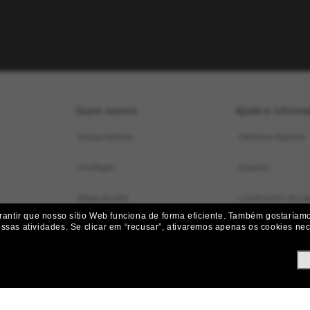
Quem somos
Ajuda e inform
Nossa história
Obtenha Suporte
OneSight
Suporte
Mapa do site
Localizador de loj
ntir que nosso sítio Web funciona de forma eficiente.
Também gostaríamos
ossas atividades.
Se clicar em “recusar”, ativaremos apenas os cookies nece
Status do pedido
Iniciar uma Devol
Envio e Entrega