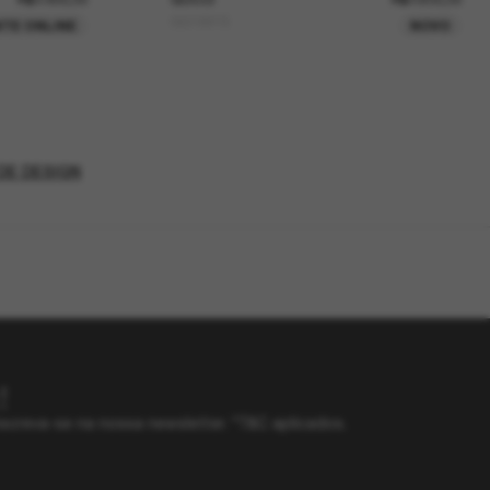
GG1991S
TE ONLINE
NOVO
DE DESIGN
!
screva-se na nossa newsletter. *T&C aplicados.