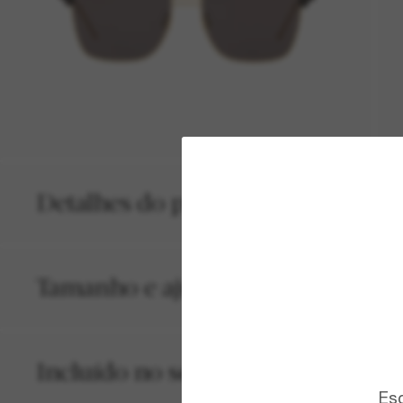
Detalhes do produto
Tamanho e ajuste
Incluído no seu pedido
Esc