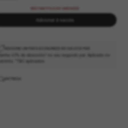
RESTAM POUCAS UNIDADES
Adicionar à sacola
ADICIONE UM PAR E ECONOMIZE NO DIA DOS PAIS
anhe 40% de desconto* no seu segundo par. Aplicado no
arrinho. *T&C aplicados.
ENTREGA