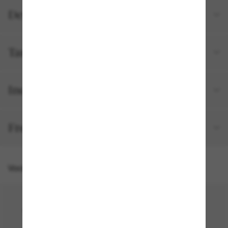
Detalhes do produto
Tamanho e ajuste
Incluído no seu pedido
Frete e devolução grátis
Você também pode gostar de
30% off