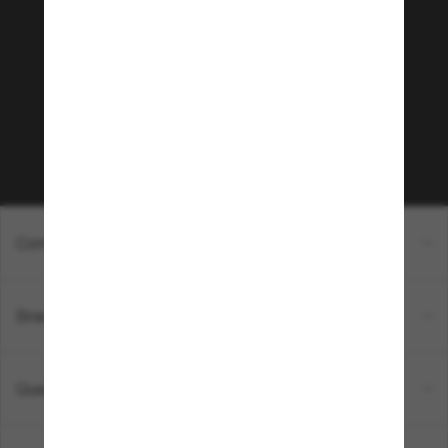
Sunglass Hut!
Que tal ter acesso a eventos VIP, dicas
exclusivas e R$50 de desconto* na sua próxima
compra acima de R$600? Inscreva-se na nossa
newsletter. *T&C aplicados.
Inscreva-se!
Compras on-line
Brands
Quem somos