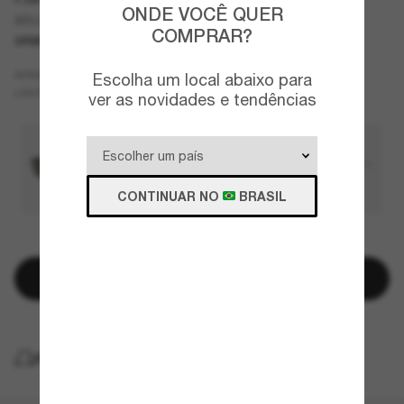
ONDE VOCÊ QUER
AR8211
COMPRAR?
OFERTAS
SOMENTE ON-LINE
Tartaruga
ARMAZÇÃO
Escolha um local abaixo para
Verde
LENTES
ver as novidades e tendências
CONTINUAR NO
BRASIL
RESTAM POUCAS UNIDADES
Adicionar à sacola
ENTREGA