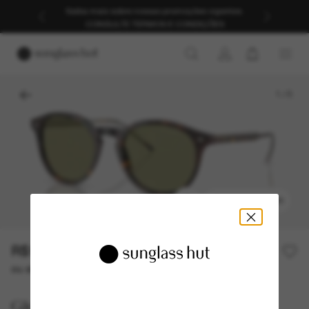
Saiba mais sobre nossas promoções vigentes.
CONSULTE TERMOS E CONDIÇÕES
1
/
5
EXPERIMENTAR
R$1.890,00
R$2.700,00
30% off
ou até 10x de R$ 189,00
Giorgio Armani