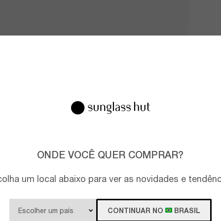
ONDE VOCÊ QUER COMPRAR?
olha um local abaixo para ver as novidades e tendên
CONTINUAR NO
BRASIL