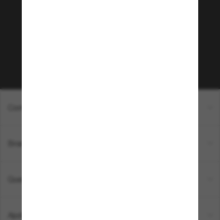
Sunglass Hut!
Que tal ter acesso a eventos VIP, dicas
exclusivas e R$50 de desconto* na sua próxima
compra acima de R$600? Inscreva-se na nossa
newsletter. *T&C aplicados.
Inscreva-se!
Compras on-line
Brands
Quem somos
Ajuda e informações