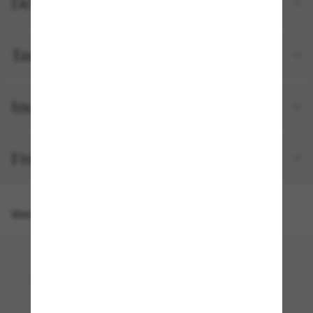
Detalhes do produto
Tamanho e ajuste
Incluído no seu pedido
Frete e devolução grátis
Você também pode gostar de
30% off