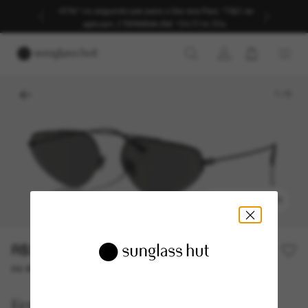
-40%* no segundo par para o Dia dos Pais. *T&C se
aplicam.
|
TERMINA EM:
12h 51m 33s
1
/
5
EXPERIMENTAR
R$3.262,00
R$4.660,00
30% off
ou até 10x de R$ 326,20
Ferrari