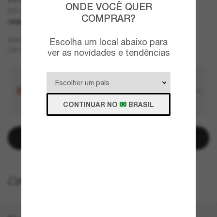
ONDE VOCÊ QUER
FH1010TD
COMPRAR?
OFERTAS
SOMENTE ON-LINE
Preto
Escolha um local abaixo para
ARMAZÇÃO
Cinza
LENTES
ver as novidades e tendências
CONTINUAR NO
BRASIL
Adicionar à sacola
ENTREGA