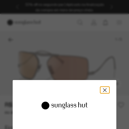
30% off no segundo par | Aplicado na finalização
da compra em itens de preço cheio.
1
/
5
EXPERIMENTAR
R$3.810,00
ou até 10x de R$ 381,00
Ferrari