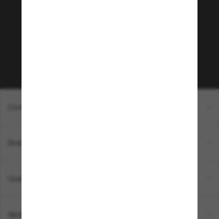
Sunglass Hut!
Que tal ter acesso a eventos VIP, dicas
exclusivas e R$50 de desconto* na sua próxima
compra acima de R$600? Inscreva-se na nossa
newsletter. *T&C aplicados.
Inscreva-se!
Compras on-line
Brands
Quem somos
Ajuda e informações