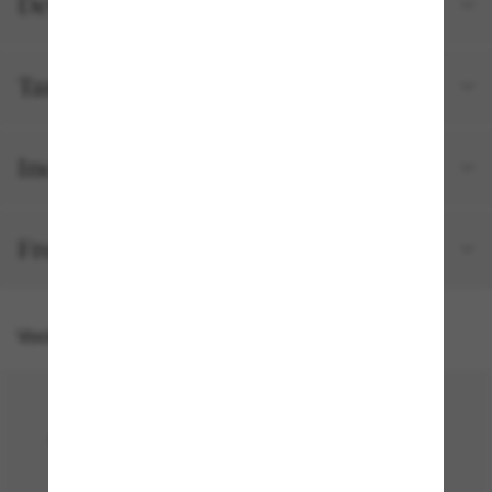
Detalhes do produto
Tamanho e ajuste
Incluído no seu pedido
Frete e devolução grátis
Você também pode gostar de
30% off