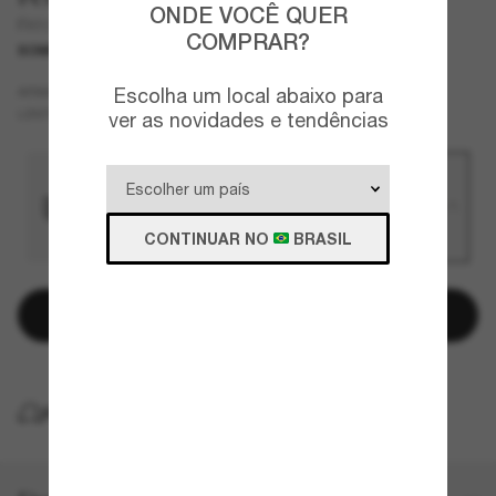
ONDE VOCÊ QUER
FH1008
COMPRAR?
SOMENTE ON-LINE
Cinza
Escolha um local abaixo para
ARMAZÇÃO
Laranja
LENTES
ver as novidades e tendências
CONTINUAR NO
BRASIL
Adicionar à sacola
ENTREGA