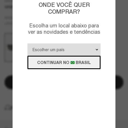
EA4244U
ONDE VOCÊ QUER
OFERTAS
SOMENTE ON-LINE
COMPRAR?
Verde
ARMAZÇÃO
Marrom
LENTES
Escolha um local abaixo para
ver as novidades e tendências
CONTINUAR NO
BRASIL
RESTAM POUCAS UNIDADES
Adicionar à sacola
ENTREGA