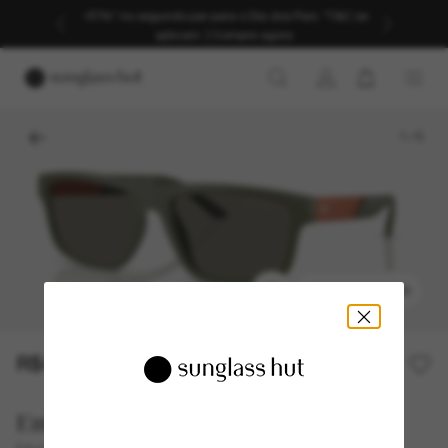
-40%* no segundo par para o Dia dos Pais. *T&C se
aplicam. | Compre agora
1
/
5
EXPERIMENTAR
R$495,00
R$990,00
50% off
Emporio Armani