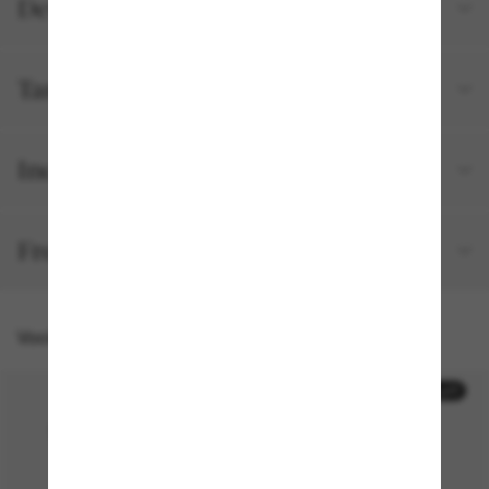
Detalhes do produto
Tamanho e ajuste
Incluído no seu pedido
Frete e devolução grátis
Você também pode gostar de
50% off