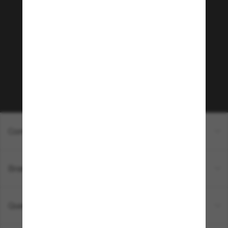
Junte-se a comunidade
Sunglass Hut!
Que tal ter acesso a eventos VIP, dicas
exclusivas e R$50 de desconto* na sua próxima
compra acima de R$600? Inscreva-se na nossa
newsletter. *T&C aplicados.
Inscreva-se!
Compras on-line
Brands
Quem somos