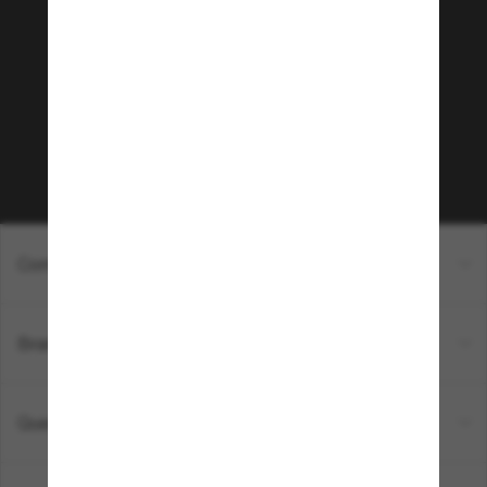
Sunglass Hut!
Que tal ter acesso a eventos VIP, dicas
exclusivas e R$50 de desconto* na sua próxima
compra acima de R$600? Inscreva-se na nossa
newsletter. *T&C aplicados.
Inscreva-se!
Compras on-line
Brands
Quem somos