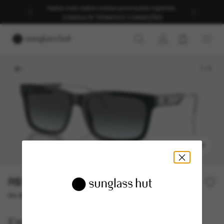
Saiba mais sobre nossas promoções vigentes.
CONSULTE TERMOS E CONDIÇÕES
1
/
5
EXPERIMENTAR
R$1.280,00
ou até 10x de R$ 128,00
Emporio Armani