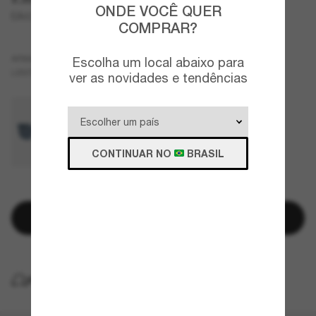
ONDE VOCÊ QUER
EA4224
COMPRAR?
Preto
ARMAZÇÃO
Escolha um local abaixo para
Cinza
Polarizados
LENTES
ver as novidades e tendências
CONTINUAR NO
BRASIL
RESTAM POUCAS UNIDADES
Adicionar à sacola
ENTREGA