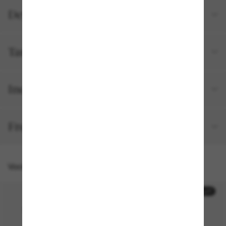
Detalhes do produto
Tamanho e ajuste
Incluído no seu pedido
Frete e devolução grátis
Você também pode gostar de
50% off