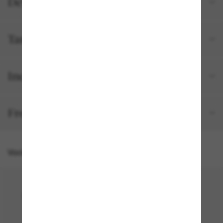
Detalhes do produto
Tamanho e ajuste
Incluído no seu pedido
Frete e devolução grátis
Você também pode gostar de
50% off