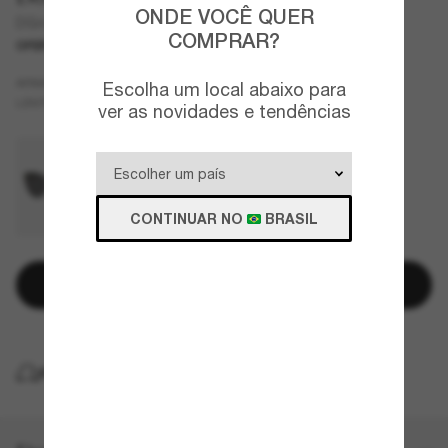
ONDE VOCÊ QUER
DG4492
COMPRAR?
OFERTAS
SOMENTE ON-LINE
Preto
ARMAZÇÃO
Escolha um local abaixo para
Cinza
LENTES
ver as novidades e tendências
CONTINUAR NO
BRASIL
Adicionar à sacola
ENTREGA