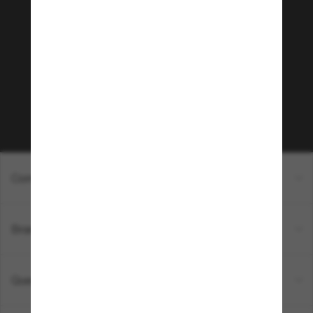
Junte-se a comunidade
Sunglass Hut!
Que tal ter acesso a eventos VIP, dicas
exclusivas e R$50 de desconto* na sua próxima
compra acima de R$600? Inscreva-se na nossa
newsletter. *T&C aplicados.
Inscreva-se!
Compras on-line
Brands
Quem somos