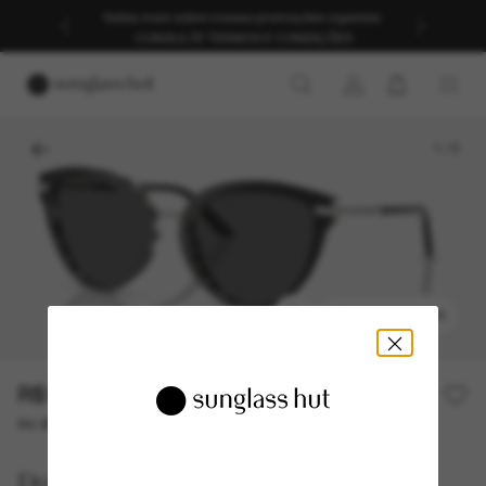
-40%* no segundo par para o Dia dos Pais. *T&C se
aplicam.
|
TERMINA EM:
17h 26m 31s
1
/
5
EXPERIMENTAR
R$1.435,00
R$2.050,00
30% off
ou até 10x de R$ 143,50
Dolce&Gabbana