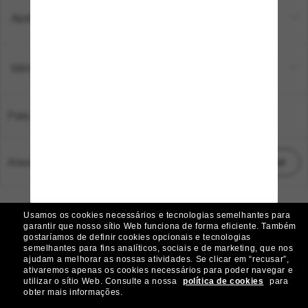
Ajuda e informações
Métodos de pagamento
País:
Brasil
Atendimento ao cliente:
Iniciar chat
© 2026 Sunglass Hut Todos os direitos reservados.
Usamos os cookies necessários e tecnologias semelhantes para
As fotos e imagens do site são meramente ilustrativas
garantir que nosso sítio Web funciona de forma eficiente.
Também
gostaríamos de definir cookies opcionais e tecnologias
|
|
Aviso de Cookies
Política de Privacidade
semelhantes para fins analíticos, sociais e de marketing, que nos
ajudam a melhorar as nossas atividades.
Se clicar em “recusar”,
ativaremos apenas os cookies necessários para poder navegar e
|
|
utilizar o sítio Web.
Consulte a nossa
política de cookies
para
Termos e condições
AdChoices
obter mais informações.