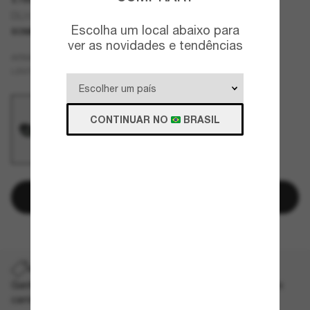
DL3011U
Escolha um local abaixo para
SOMENTE ON-LINE
NOVO
ver as novidades e tendências
Preto
ARMAZÇÃO
Cinza
LENTES
CONTINUAR NO
BRASIL
Adicionar à sacola
ADICIONE UM PAR E ECONOMIZE NO DIA DOS PAIS
Ganhe 40% de desconto* no seu segundo par. Aplicado no
carrinho. *T&C aplicados.