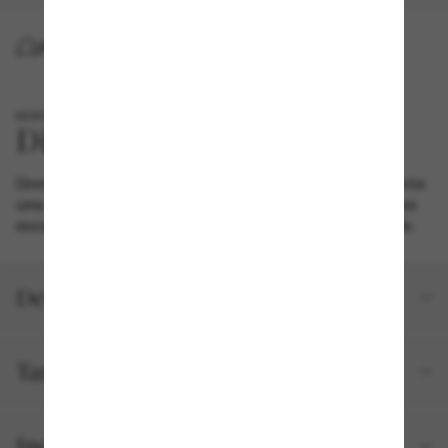
ENTREGA
NOVO
Diretamente da passarela, este Diesel preto fosco apresenta
uma armação oval estreita com um visual volumoso e hastes
esculpidas para um perfil único que redefine a modernidade.
Detalhes do produto
Tamanho e ajuste
Incluído no seu pedido