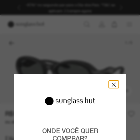
-40%* no segundo par para o Dia dos Pais. *T&C se
aplicam. | Compre agora
1
/
5
EXPERIMENTAR
R$1.180,00
ou até 10x de R$ 118,00
ONDE VOCÊ QUER
Diesel
COMPRAR?