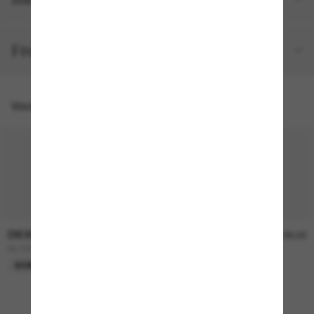
Frete e devolução grátis
Você também pode gostar de
DIESEL
DIESEL
R$1.320,00
R$1.180,00
DL1006
DL3001
SOMENTE ONLINE
SOMENTE ONLINE