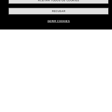
ACEITAR TODOS OS COOKIES
RECUSAR
Compras on-line
GERIR COOKIES
Brands
Quem somos
Ajuda e informações
Métodos de pagamento
País:
Brasil