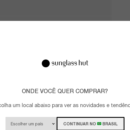
ONDE VOCÊ QUER COMPRAR?
olha um local abaixo para ver as novidades e tendên
CONTINUAR NO
BRASIL