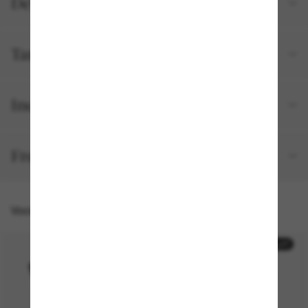
Detalhes do produto
Tamanho e ajuste
Incluído no seu pedido
Frete e devolução grátis
Você também pode gostar de
50% off
30% off