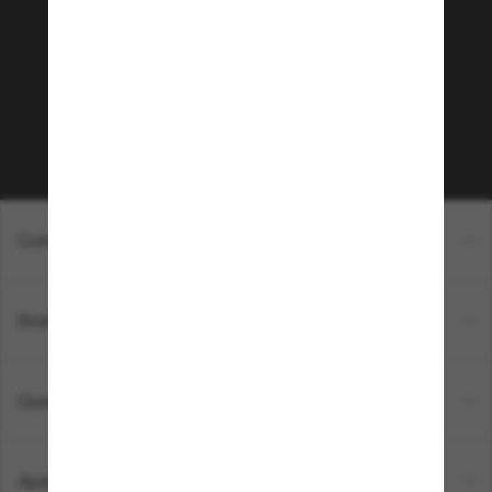
Sunglass Hut!
Que tal ter acesso a eventos VIP, dicas
exclusivas e R$50 de desconto* na sua próxima
compra acima de R$600? Inscreva-se na nossa
newsletter. *T&C aplicados.
Inscreva-se!
Compras on-line
Brands
Quem somos
Ajuda e informações