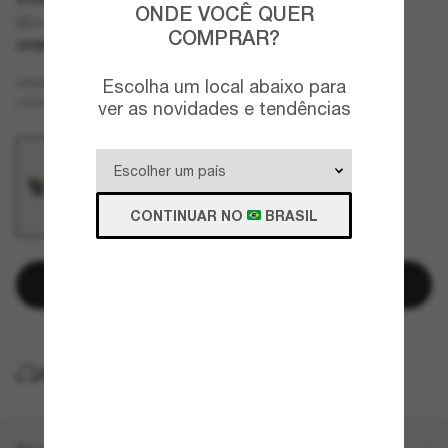
ONDE VOCÊ QUER
BE4436U
COMPRAR?
OFERTAS
SOMENTE ON-LINE
Amarelo
Escolha um local abaixo para
ARMAZÇÃO
Prata
LENTES
ver as novidades e tendências
CONTINUAR NO
BRASIL
Adicionar à sacola
ENTREGA