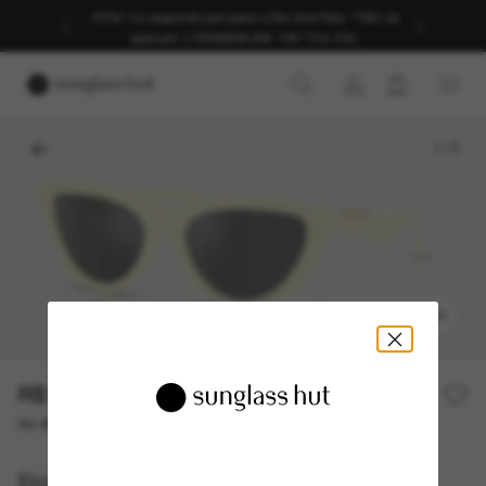
-40%* no segundo par para o Dia dos Pais. *T&C se
aplicam.
|
TERMINA EM:
19h 13m 44s
1
/
5
EXPERIMENTAR
R$1.065,00
R$2.130,00
50% off
ou até 10x de R$ 106,50
Burberry