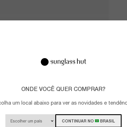
ONDE VOCÊ QUER COMPRAR?
olha um local abaixo para ver as novidades e tendên
CONTINUAR NO
BRASIL