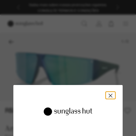
Saiba mais sobre nossas promoções vigentes.
CONSULTE TERMOS E CONDIÇÕES
1
/
5
R$320,00
R$640,00
50% off
Arnette