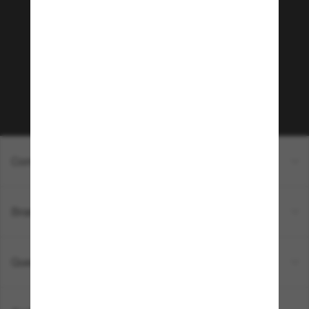
Sunglass Hut!
Que tal ter acesso a eventos VIP, dicas
exclusivas e R$50 de desconto* na sua próxima
compra acima de R$600? Inscreva-se na nossa
newsletter. *T&C aplicados.
Inscreva-se!
Compras on-line
Brands
Quem somos