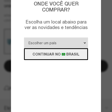
Saturnya
ONDE VOCÊ QUER
OFERTAS
SOMENTE ON-LINE
COMPRAR?
Azul
ARMAZÇÃO
Azul
LENTES
Escolha um local abaixo para
ver as novidades e tendências
CONTINUAR NO
BRASIL
Adicionar à sacola
ENTREGA
Detalhes do produto