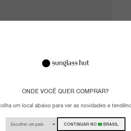
ONDE VOCÊ QUER COMPRAR?
olha um local abaixo para ver as novidades e tendên
CONTINUAR NO
BRASIL