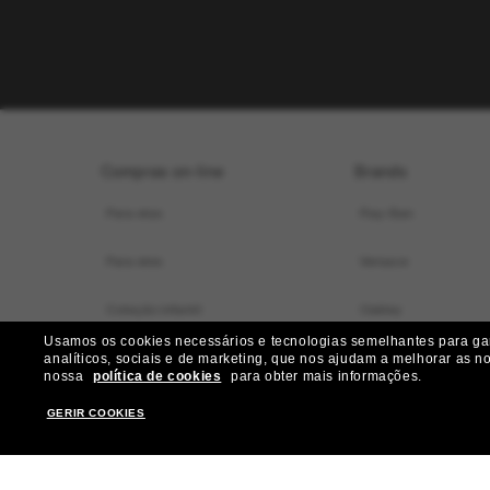
Compras on-line
Brands
Para elas
Ray-Ban
Para eles
Versace
Coleção infantil
Oakley
Usamos os cookies necessários e tecnologias semelhantes para gara
Localizador de armações virtual
Dolce&Gabbana
analíticos, sociais e de marketing, que nos ajudam a melhorar as n
nossa
política de cookies
para obter mais informações.
Ofertas especiais
Gucci
GERIR COOKIES
Nossos serviços
Burberry