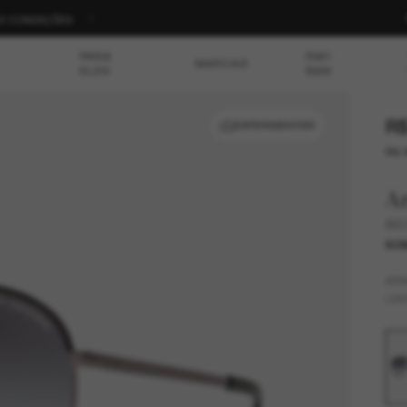
S E CONDIÇÕES
PARA
RAY-
MARCAS
ELES
BAN
R$
EXPERIMENTAR
ou 
A
AX
SOM
AR
LEN