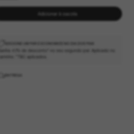
Adicionar à sacola
ADICIONE UM PAR E ECONOMIZE NO DIA DOS PAIS
anhe 40% de desconto* no seu segundo par. Aplicado no
arrinho. *T&C aplicados.
ENTREGA