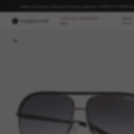
Saiba mais sobre nossas promoções vigentes. CONSULTE TERMO
-40% NO SEGUNDO
PARA
PAR
ELAS