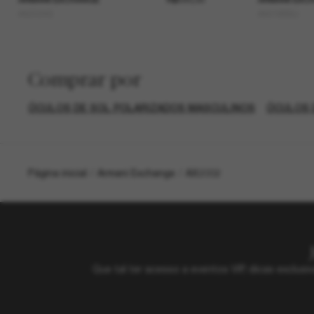
AX2034S
AX4166SU
Comprar por
ÓCULOS DE SOL POLARIZADOS MASCULINOS
ÓCULOS 
Página inicial
/
Armani Exchange
/
AX2002
Que tal ter acesso a eventos VIP, dicas exclu