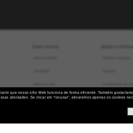
Quem somos
Ajuda e inform
Nossa história
Obtenha Suporte
OneSight
Suporte
Mapa do site
Localizador de loj
ntir que nosso sítio Web funciona de forma eficiente.
Também gostaríamos
Status do pedido
ossas atividades.
Se clicar em “recusar”, ativaremos apenas os cookies nece
Iniciar uma Devol
Envio e Entrega