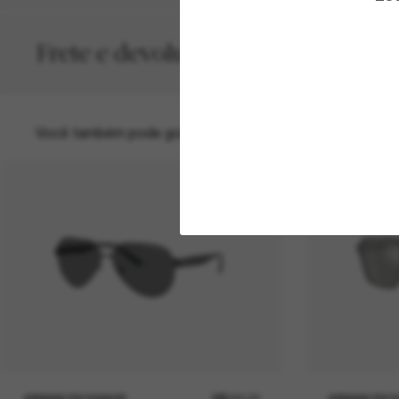
Frete e devolução grátis
Você também pode gostar de
ARMANI EXCHANGE
R$590,00
ARMANI EXC