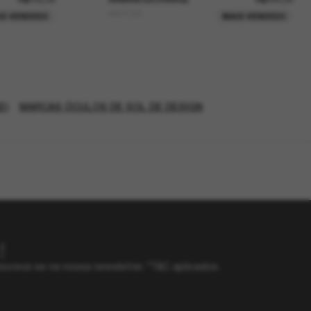
AX4133S
IS VENDIDO
MAIS VENDIDO
E)
MARCAS ÓCULOS DE SOL DE DESIGN
!
screva-se na nossa newsletter. *T&C aplicados.