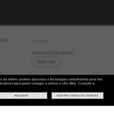
ações
País:
Brasil
Atendimento ao cliente:
Iniciar chat
as
Siga-nos
 de definir cookies opcionais e tecnologias semelhantes para fins
ssários para poder navegar e utilizar o sítio Web.
Consulte a
|
|
|
Facebook
Instagram
Twitter
ução
RECUSAR
ACEITAR TODOS OS COOKIES
Métodos de pagamento