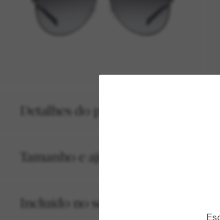
Detalhes do produto
Tamanho e ajuste
Incluído no seu pedido
Esc