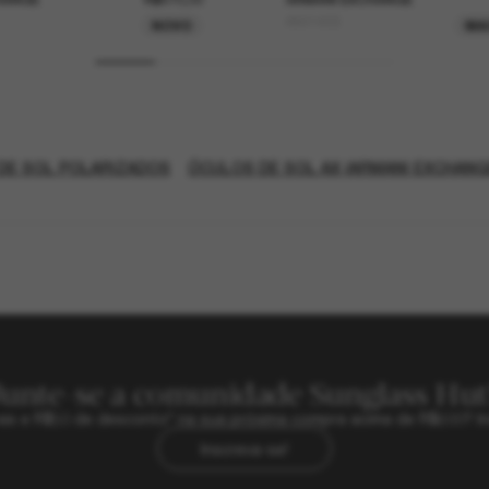
AX4145S
NOVO
MA
DE SOL POLARIZADOS
ÓCULOS DE SOL AX (ARMANI EXCHANG
Junte-se a comunidade Sunglass Hut
sivas e R$50 de desconto* na sua próxima compra acima de R$600? In
Inscreva-se!