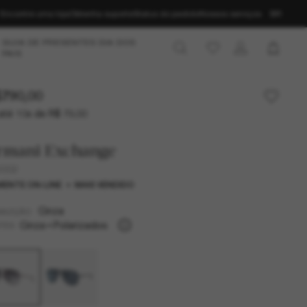
Encontre uma loja
Obtenha suporte
Status do pedido
Nossos serviços
BR
GUIA DE PRESENTES DIA DOS
PAIS
790,00
até 10x de R$ 79,00
rmani Exchange
2002
ENTE ON-LINE
MAIS VENDIDO
Cinza
MAZÇÃO
Cinza
Polarizados
TES